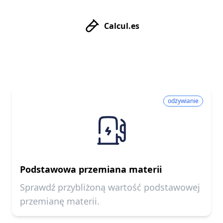
Calcul.es
odżywianie
Podstawowa przemiana materii
Sprawdź przybliżoną wartość podstawowej
przemianę materii.