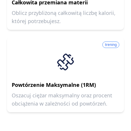
Całkowita przemiana materii
Oblicz przybliżoną całkowitą liczbę kalorii,
której potrzebujesz.
trening
Powtórzenie Maksymalne (1RM)
Oszacuj ciężar maksymalny oraz procent
obciążenia w zależności od powtórzeń.